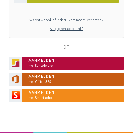
Wachtwoord of gebruikersnaam vergeten?
Nog geen account?
OF
AANMELDEN
met Schoolware
AANMELDEN
met Office 365
AANMELDEN
met Smartschool