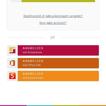
Wachtwoord of gebruikersnaam vergeten?
Nog geen account?
OF
AANMELDEN
met Schoolware
AANMELDEN
met Office 365
AANMELDEN
met Smartschool