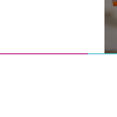
Onderwijs
is het
uitgangspunt
van
vooruitgang,