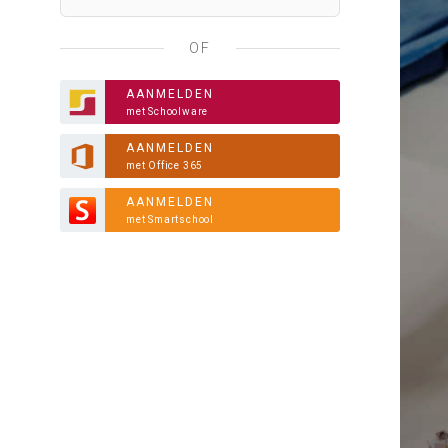
OF
AANMELDEN
met Schoolware
AANMELDEN
met Office 365
AANMELDEN
met Smartschool