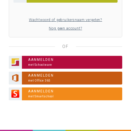
Wachtwoord of gebruikersnaam vergeten?
Nog geen account?
OF
AANMELDEN
met Schoolware
AANMELDEN
met Office 365
AANMELDEN
met Smartschool