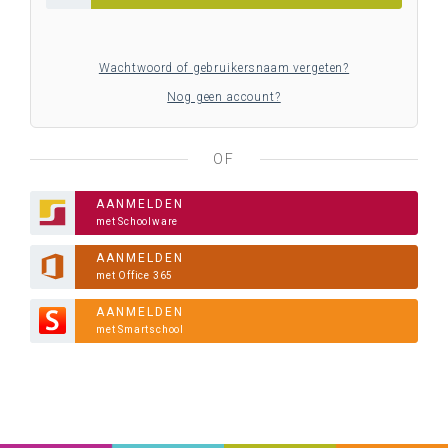
Wachtwoord of gebruikersnaam vergeten?
Nog geen account?
OF
AANMELDEN
met Schoolware
AANMELDEN
met Office 365
AANMELDEN
met Smartschool