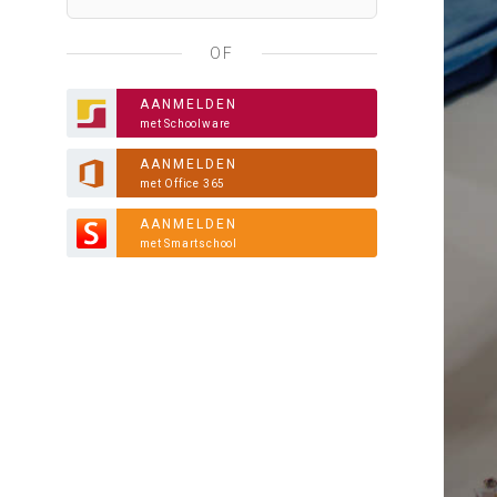
OF
AANMELDEN
met Schoolware
AANMELDEN
met Office 365
AANMELDEN
met Smartschool