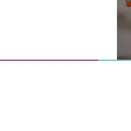
Onderwijs
is het
uitgangspunt
van
vooruitgang,