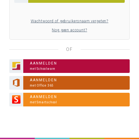
Wachtwoord of gebruikersnaam vergeten?
Nog geen account?
OF
AANMELDEN
met Schoolware
AANMELDEN
met Office 365
AANMELDEN
met Smartschool