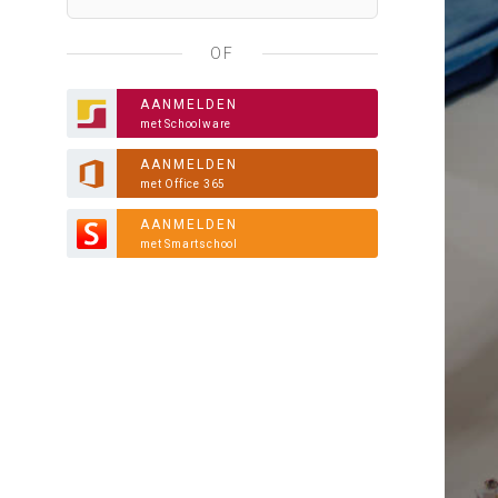
OF
AANMELDEN
met Schoolware
AANMELDEN
met Office 365
AANMELDEN
met Smartschool