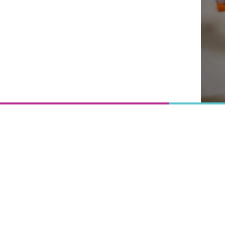
Onderwijs
is het
uitgangspunt
van
vooruitgang,