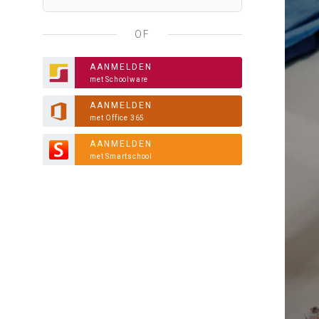
OF
AANMELDEN
met Schoolware
AANMELDEN
met Office 365
AANMELDEN
met Smartschool