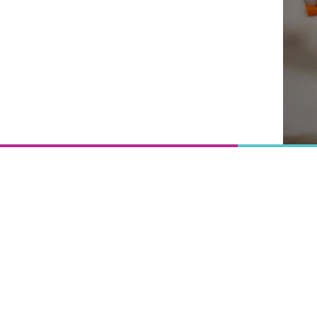
Onderwijs
is het
uitgangspunt
van
vooruitgang,