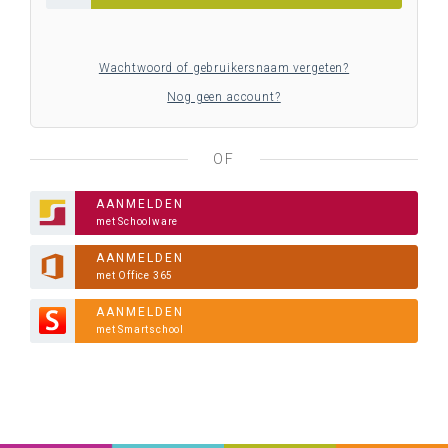
Wachtwoord of gebruikersnaam vergeten?
Nog geen account?
OF
AANMELDEN
met Schoolware
AANMELDEN
met Office 365
AANMELDEN
met Smartschool