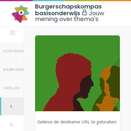
Burgerschapskompas
basisonderwijs
Jouw
mening over thema's
Stappen
ACTIVITEITEN
WELBEVINDEN
OVER JOU
1.
Gelieve de deelname URL te gebruiken.
2.