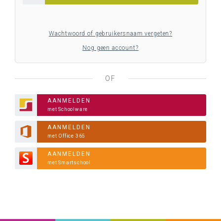
Wachtwoord of gebruikersnaam vergeten?
Nog geen account?
OF
AANMELDEN
met Schoolware
AANMELDEN
met Office 365
AANMELDEN
met Smartschool