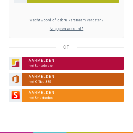
Wachtwoord of gebruikersnaam vergeten?
Nog geen account?
OF
AANMELDEN
met Schoolware
AANMELDEN
met Office 365
AANMELDEN
met Smartschool