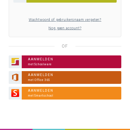
Wachtwoord of gebruikersnaam vergeten?
Nog geen account?
OF
AANMELDEN
met Schoolware
AANMELDEN
met Office 365
AANMELDEN
met Smartschool