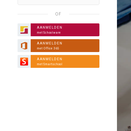
OF
AANMELDEN
met Schoolware
AANMELDEN
met Office 365
AANMELDEN
met Smartschool