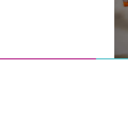
Onderwijs
is het
uitgangspunt
van
vooruitgang,