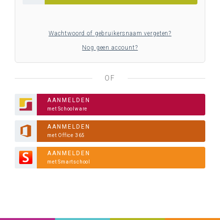
Wachtwoord of gebruikersnaam vergeten?
Nog geen account?
OF
AANMELDEN
met Schoolware
AANMELDEN
met Office 365
AANMELDEN
met Smartschool