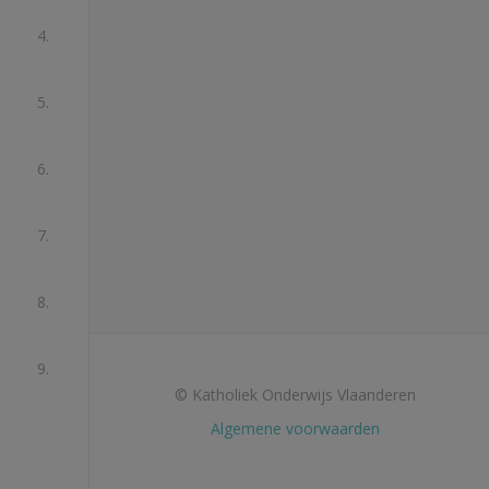
4.
5.
6.
7.
8.
9.
© Katholiek Onderwijs Vlaanderen
Algemene voorwaarden