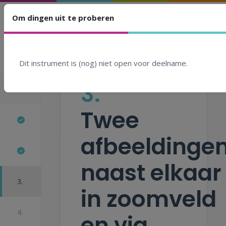
Om dingen uit te proberen
Om dingen uit te proberen
Eén afbeelding in een
zoomveld
Stappen
Dit instrument is (nog) niet open voor deelname.
3.
PROBEERSEL
Twee
afbeeldinge
naast elkaar
3.
in zoomveld
4.
en via