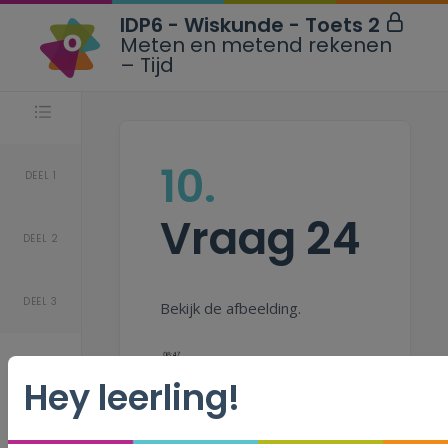
IDP6 - Wiskunde - Toets 2
Meten en metend rekenen
– Tijd
Stappen
10.
DEEL 1
Vraag 24
DEEL 2
DEEL 3
Bekijk de afbeelding.
Hey leerling!
In Londen is het één uur
vroeger dan in Brussel.