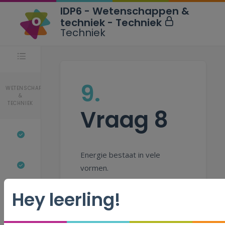
IDP6 - Wetenschappen &
techniek - Techniek
Techniek
Stappen
9.
WETENSCHAPPEN
&
TECHNIEK
Vraag 8
Energie bestaat in vele
vormen.
Hey leerling!
Sleep elk soort
energie naar de
juiste foto.