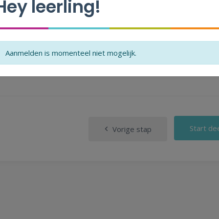
Hey leerling!
 klaar met deel 1 en snapt het spel helemaal!
Aanmelden is momenteel niet mogelijk.
gen wanneer je deel 2 mag maken.
Start de
Vorige stap