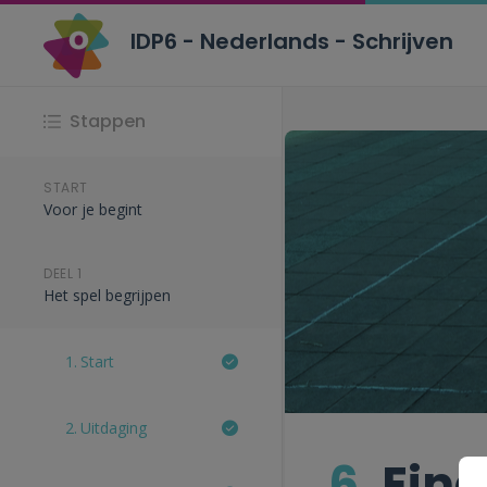
IDP6 - Nederlands - Schrijven
Stappen
START
Voor je begint
DEEL 1
Het spel begrijpen
1.
Start
2.
Uitdaging
6.
Eind