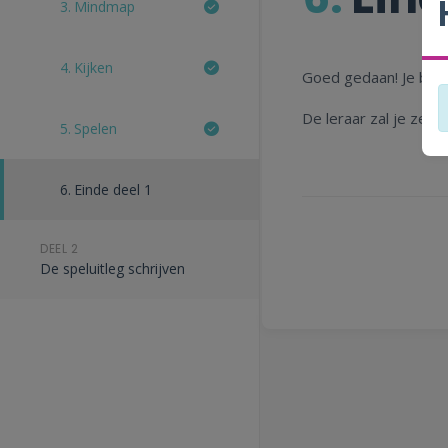
3.
Mindmap
4.
Kijken
Goed gedaan! Je bent
De leraar zal je zeg
5.
Spelen
6.
Einde deel 1
DEEL 2
De speluitleg schrijven