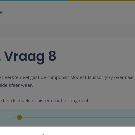
s
.
Vraag 8
t eerste deel gaat de componist Modest Mussorgsky over naar e
lde sfeer weer.
op het driehoekje. Luister naar het fragment
00:00