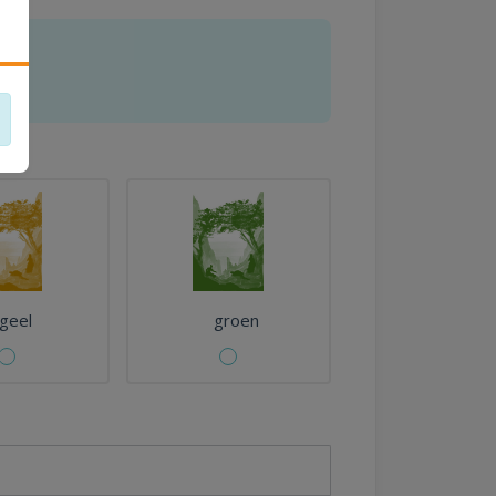
geel
groen