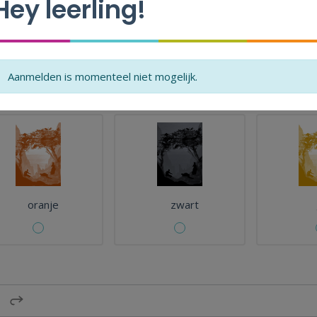
Hey leerling!
Kies de kleur die het beste bij deze muziek past.
Noteer waarom je voor jouw antwoord koos.
Aanmelden is momenteel niet mogelijk.
oranje
zwart