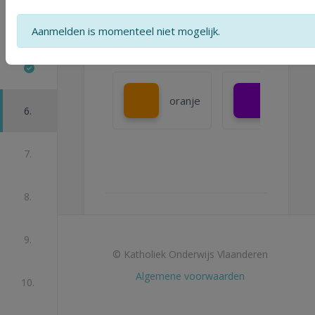
Aanmelden is momenteel niet mogelijk.
blauw
geel
oranje
paars
6.
7.
8.
Vorige stap
9.
© Katholiek Onderwijs Vlaanderen
Algemene voorwaarden
10.
Volgende stap