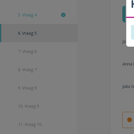
5.
Vraag 4
6.
Vraag 5
Jozef
7.
Vraag 6
Anna 
8.
Vraag 7
Julia
9.
Vraag 8
10.
Vraag 9
11.
Vraag 10