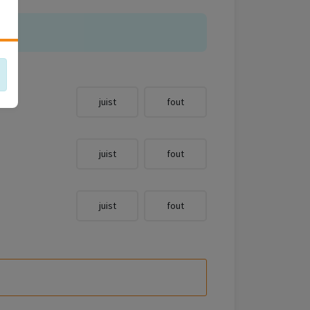
juist
fout
juist
fout
juist
fout