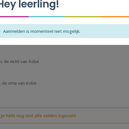
Hey leerling!
Duid aan met juist of fout.
Aanmelden is momenteel niet mogelijk.
 is de nonkel van Kobe
is de nicht van Kobe
 is de oma van Kobe
Je hebt nog niet alle velden ingevuld.