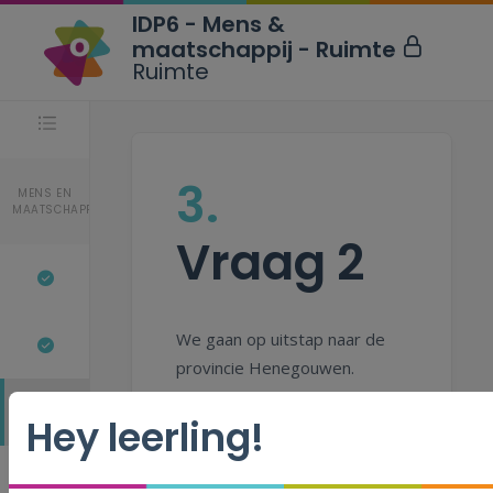
IDP6 - Mens &
maatschappij - Ruimte
Ruimte
Stappen
3.
MENS EN
MAATSCHAPPIJ
Vraag 2
We gaan op uitstap naar de
provincie Henegouwen.
3.
Hey leerling!
Sleep op de kaart
van België het
4.
kruisje naar de