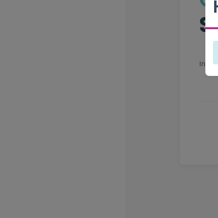
S
In de