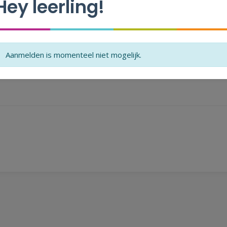
Hey leerling!
pringen
Aanmelden is momenteel niet mogelijk.
ze opdracht ga je touwtjespringen.