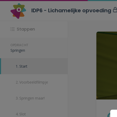
IDP6 - Lichamelijke opvoeding
Stappen
OPDRACHT
Springen
1.
Start
2.
Voorbeeldfilmpje
3.
Springen maar!
O
4.
Slot