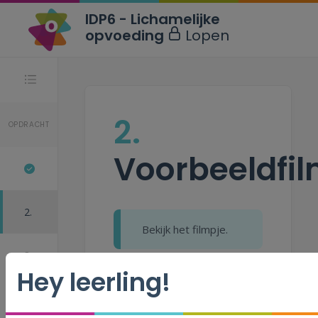
IDP6 - Lichamelijke
opvoeding
Lopen
Stappen
2.
OPDRACHT
Voorbeeldfil
2.
Bekijk het filmpje.
3.
Hey leerling!
4.