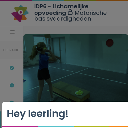
IDP6 - Lichamelijke
opvoeding
Motorische
basisvaardigheden
Stappen
OPDRACHT
Hey leerling!
4.
4.
Slot