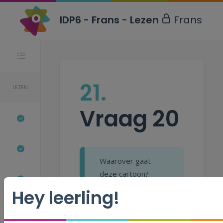
IDP6 - Frans - Lezen
Frans
Stappen
21.
LEZEN
Vraag 20
Waarover gaat
deze cartoon?
Hey leerling!