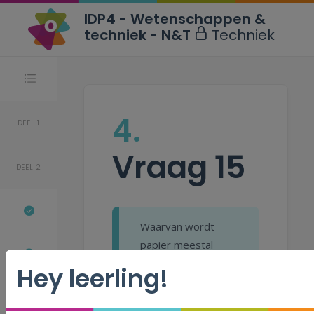
IDP4 - Wetenschappen &
techniek - N&T
Techniek
Stappen
4.
DEEL 1
Vraag 15
DEEL 2
Waarvan wordt
papier meestal
gemaakt?
Hey leerling!