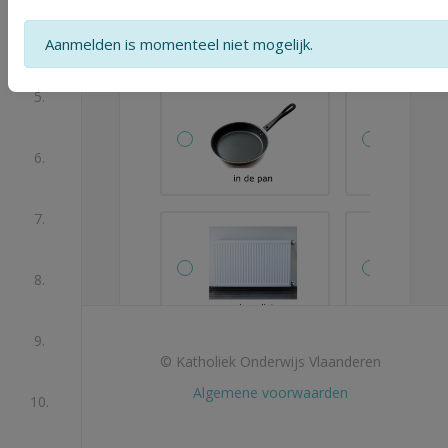
roosteren?
4.
Aanmelden is momenteel niet mogelijk.
5.
6.
7.
8.
9.
© Katholiek Onderwijs Vlaanderen
Algemene voorwaarden
10.
Je hebt nog niet alle
velden ingevuld.