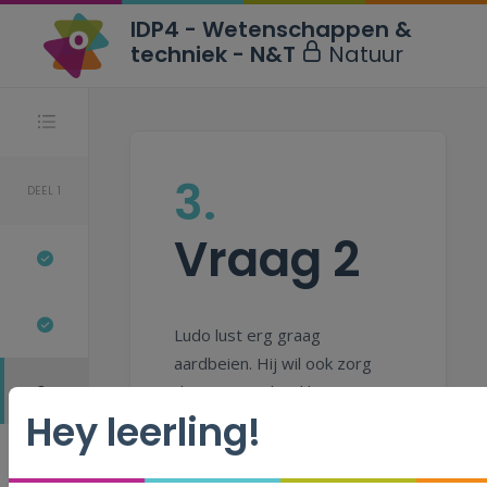
IDP4 - Wetenschappen &
techniek - N&T
Natuur
Stappen
3.
DEEL 1
Vraag 2
Ludo lust erg graag
aardbeien. Hij wil ook zorg
3.
dragen voor het klimaat.
Hey leerling!
4.
Welke aardbeien