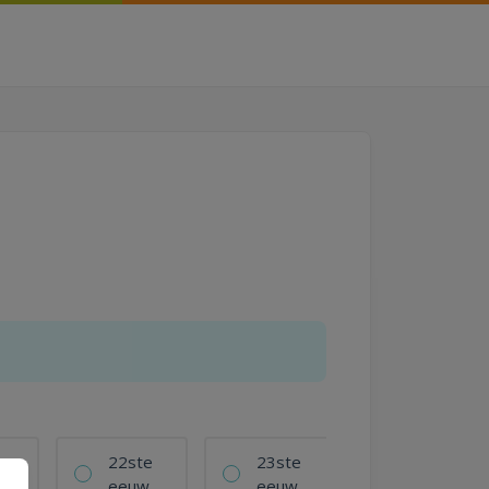
e
22ste
23ste
w
eeuw
eeuw