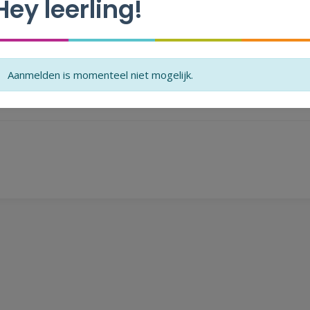
Hey leerling!
Je hebt nog niet alle velden ingevuld.
Aanmelden is momenteel niet mogelijk.