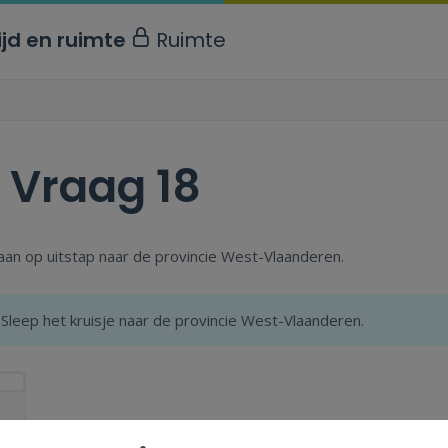
ijd en ruimte
Ruimte
.
Vraag 18
an op uitstap naar de provincie West-Vlaanderen.
Sleep het kruisje naar de provincie West-Vlaanderen.