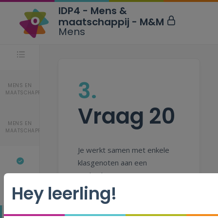
IDP4 - Mens &
maatschappij - M&M
Mens
Stappen
3.
MENS EN
MAATSCHAPPIJ
Vraag 20
MENS EN
MAATSCHAPPIJ
Je werkt samen met enkele
klasgenoten aan een
opdracht.
Hey leerling!