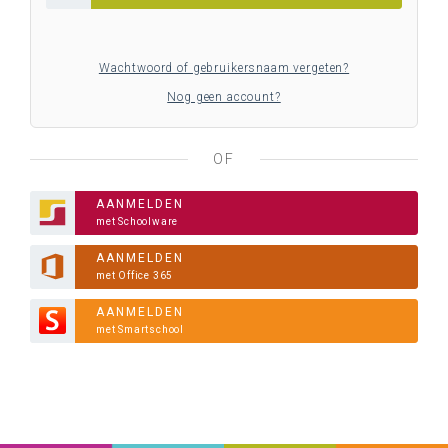
Wachtwoord of gebruikersnaam vergeten?
Nog geen account?
OF
AANMELDEN
met Schoolware
AANMELDEN
met Office 365
AANMELDEN
met Smartschool