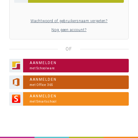
Wachtwoord of gebruikersnaam vergeten?
Nog geen account?
OF
AANMELDEN
met Schoolware
AANMELDEN
met Office 365
AANMELDEN
met Smartschool