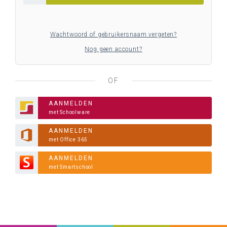
Wachtwoord of gebruikersnaam vergeten?
Nog geen account?
OF
AANMELDEN
met Schoolware
AANMELDEN
met Office 365
AANMELDEN
met Smartschool