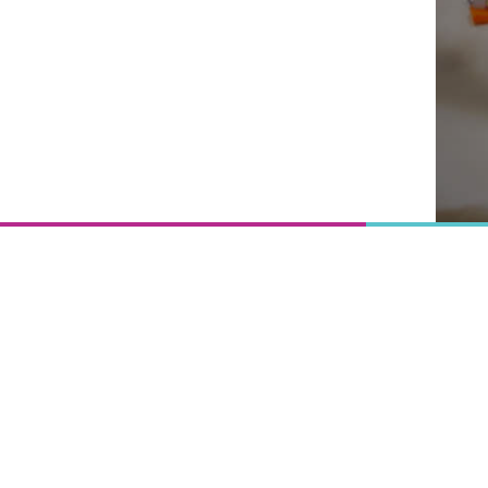
Onderwijs
is het
uitgangspunt
van
vooruitgang,