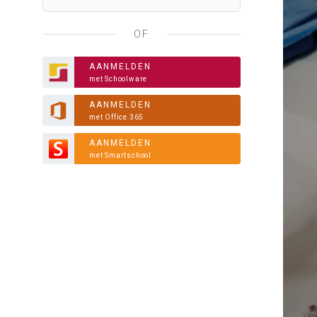
OF
AANMELDEN
met Schoolware
AANMELDEN
met Office 365
AANMELDEN
met Smartschool