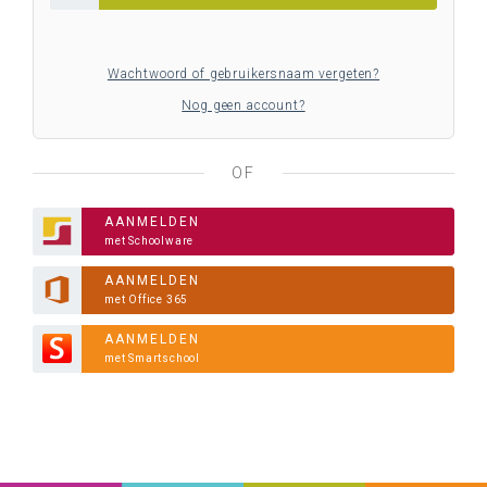
Wachtwoord of gebruikersnaam vergeten?
Nog geen account?
OF
AANMELDEN
met Schoolware
AANMELDEN
met Office 365
AANMELDEN
met Smartschool