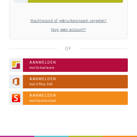
Wachtwoord of gebruikersnaam vergeten?
Nog geen account?
OF
AANMELDEN
met Schoolware
AANMELDEN
met Office 365
AANMELDEN
met Smartschool