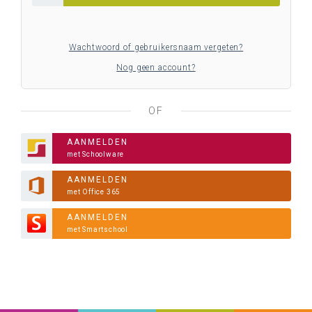
Wachtwoord of gebruikersnaam vergeten?
Nog geen account?
OF
AANMELDEN
met Schoolware
AANMELDEN
met Office 365
AANMELDEN
met Smartschool