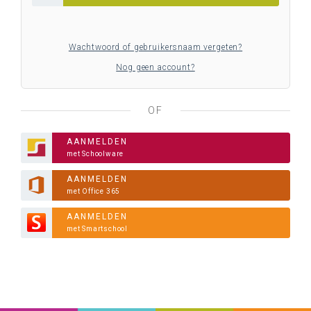
Wachtwoord of gebruikersnaam vergeten?
Nog geen account?
OF
AANMELDEN
met Schoolware
AANMELDEN
met Office 365
AANMELDEN
met Smartschool